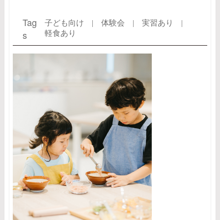
Tag
子ども向け |
体験会 |
実習あり |
s
軽食あり