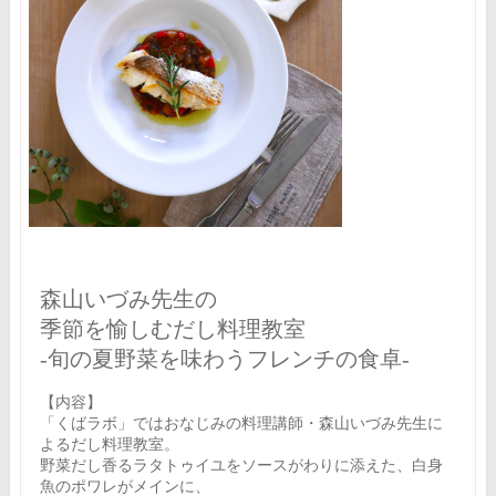
森山いづみ先生の
季節を愉しむだし料理教室
-旬の夏野菜を味わうフレンチの食卓‐
【内容】
「くばラボ」ではおなじみの料理講師・森山いづみ先生に
よるだし料理教室。
野菜だし香るラタトゥイユをソースがわりに添えた、白身
魚のポワレがメインに、