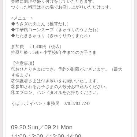
実際に調理や盛り付けをしていただきます。
つくった料理はその場でお召し上がりいただけます。
<メニュー>
◆うさぎの肉まん（椎茸だし）
◆中華風コーンスープ（きゅうりのうまたれ）
◆たたききゅうり（きゅうりのうまたれ）
参加費 ：1,430円（税込）
推奨年齢：5歳～小学校6年生までのお子さま
【注意事項】
①おひとりさまにつき、予約の制限がございます。（最大
４名まで）
②保護者さまは付き添いをお願いいたします。
③参加されるお子さまの人数分お申込みください。
④エプロン、ハンドタオルをお持ちください。
くばラボ イベント事務局 070-8783-7247
09.20 Sun／09.21 Mon
11:00-12:00／13:00-14:00