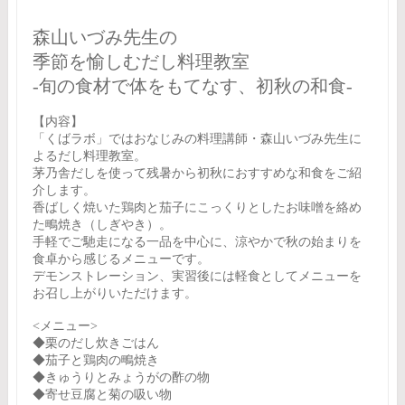
森山いづみ先生の
季節を愉しむだし料理教室
-旬の食材で体をもてなす、初秋の和食‐
【内容】
「くばラボ」ではおなじみの料理講師・森山いづみ先生に
よるだし料理教室。
茅乃舎だしを使って残暑から初秋におすすめな和食をご紹
介します。
香ばしく焼いた鶏肉と茄子にこっくりとしたお味噌を絡め
た鴫焼き（しぎやき）。
手軽でご馳走になる一品を中心に、涼やかで秋の始まりを
食卓から感じるメニューです。
デモンストレーション、実習後には軽食としてメニューを
お召し上がりいただけます。
<メニュー>
◆栗のだし炊きごはん
◆茄子と鶏肉の鴫焼き
◆きゅうりとみょうがの酢の物
◆寄せ豆腐と菊の吸い物